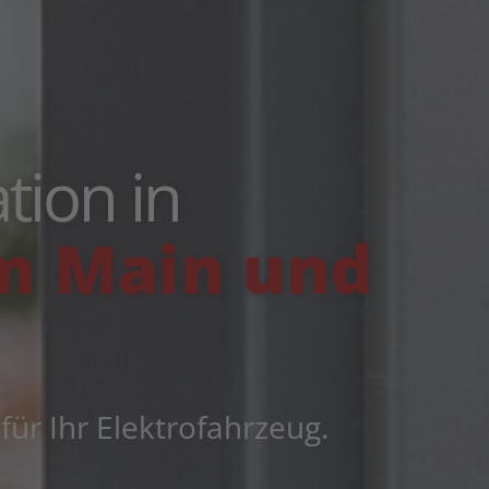
tion in
m Main und
ür Ihr Elektrofahrzeug.