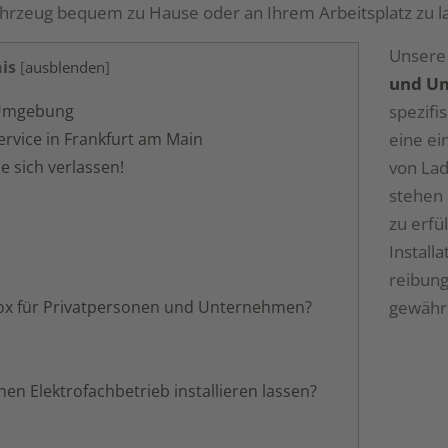
fahrzeug bequem zu Hause oder an Ihrem Arbeitsplatz zu l
Unser
is
[
ausblenden
]
und U
spezifi
d Umgebung
eine ei
ervice in Frankfurt am Main
von Lad
e sich verlassen!
stehen 
zu erfü
Install
reibung
gewährl
box für Privatpersonen und Unternehmen?
en Elektrofachbetrieb installieren lassen?