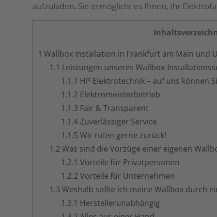
aufzuladen. Sie ermöglicht es Ihnen, Ihr Elektro
Inhaltsverzeichn
1
Wallbox Installation in Frankfurt am Main un
1.1
Leistungen unseres Wallbox-Installationss
1.1.1
HP Elektrotechnik – auf uns können Si
1.1.2
Elektromeisterbetrieb
1.1.3
Fair & Transparent
1.1.4
Zuverlässiger Service
1.1.5
Wir rufen gerne zurück!
1.2
Was sind die Vorzüge einer eigenen Wall
1.2.1
Vorteile für Privatpersonen
1.2.2
Vorteile für Unternehmen
1.3
Weshalb sollte ich meine Wallbox durch ein
1.3.1
Hersteller­unabhängig
1.3.2
Alles aus einer Hand